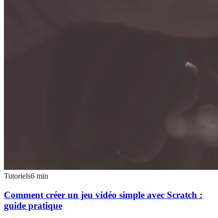
Tutoriels
6
min
Comment créer un jeu vidéo simple avec Scratch :
guide pratique