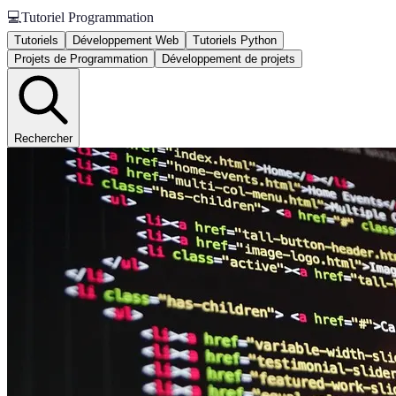
💻
Tutoriel Programmation
Tutoriels
Développement Web
Tutoriels Python
Projets de Programmation
Développement de projets
Rechercher