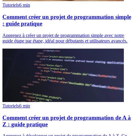
Tutoriels
6
min
Comment créer un projet de programmation simple
: guide pratique
Apprenez à créer un projet de programmation simple avec notre
guide étape par étape, idéal pour débutants et utilisateurs avancés.
Tutoriels
6
min
Comment créer un projet de programmation de A à
Z : guide pratique
Apprenez à développer un projet de programmation de A à Z. Ce