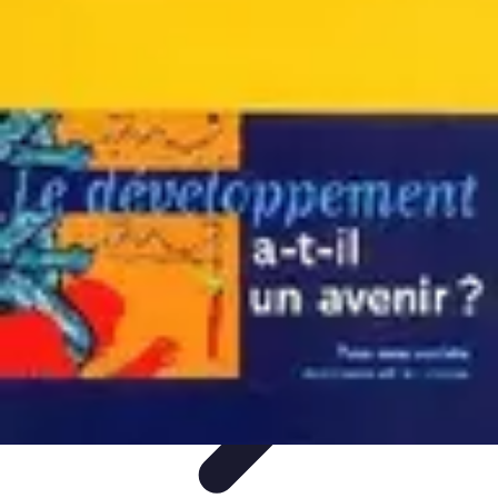
Tutoriel Programmation
Outillage
Qualité de Code
Développement Mobile
Langages de
Programmation
Tendances
Tutoriel Programmation