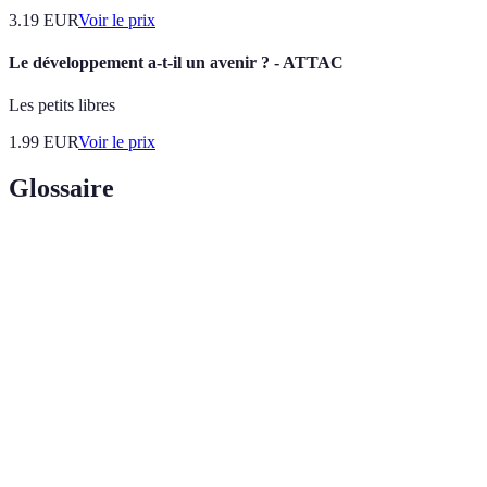
3.19
EUR
Voir le prix
Le développement a-t-il un avenir ? - ATTAC
Les petits libres
1.99
EUR
Voir le prix
Glossaire
Terme
Définition
Cahier des
Document précisant les spécifications et attentes
charges
d'un projet.
Ensemble de structures et outils facilitant le
Framework
développement d'applications.
Indicateur de performance clé utilisé pour mesurer
KPI
l'efficacité d'un projet.