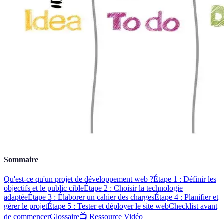
Sommaire
Qu'est-ce qu'un projet de développement web ?
Étape 1 : Définir les
objectifs et le public cible
Étape 2 : Choisir la technologie
adaptée
Étape 3 : Élaborer un cahier des charges
Étape 4 : Planifier et
gérer le projet
Étape 5 : Tester et déployer le site web
Checklist avant
de commencer
Glossaire
📺 Ressource Vidéo