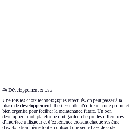
Critère
React Native
Flutter
Xamarin
Langage utilisé
JavaScript
Dart
C#
Performance
Très bonne
Excellente
Bonne
Accès aux API
Limité
Très bon
Excellent
natives
Communauté de
Énorme
Croissante
Solide
développeurs
## Développement et tests
Une fois les choix technologiques effectués, on peut passer à la
phase de
développement
. Il est essentiel d'écrire un code propre et
bien organisé pour faciliter la maintenance future. Un bon
développeur multiplateforme doit garder à l'esprit les différences
d’interface utilisateur et d’expérience croisant chaque système
d'exploitation même tout en utilisant une seule base de code.