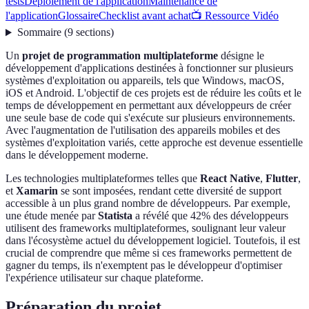
tests
Déploiement de l'application
Maintenance de
l'application
Glossaire
Checklist avant achat
📺 Ressource Vidéo
Sommaire
(
9
sections
)
Un
projet de programmation multiplateforme
désigne le
développement d'applications destinées à fonctionner sur plusieurs
systèmes d'exploitation ou appareils, tels que Windows, macOS,
iOS et Android. L'objectif de ces projets est de réduire les coûts et le
temps de développement en permettant aux développeurs de créer
une seule base de code qui s'exécute sur plusieurs environnements.
Avec l'augmentation de l'utilisation des appareils mobiles et des
systèmes d'exploitation variés, cette approche est devenue essentielle
dans le développement moderne.
Les technologies multiplateformes telles que
React Native
,
Flutter
,
et
Xamarin
se sont imposées, rendant cette diversité de support
accessible à un plus grand nombre de développeurs. Par exemple,
une étude menée par
Statista
a révélé que 42% des développeurs
utilisent des frameworks multiplateformes, soulignant leur valeur
dans l'écosystème actuel du développement logiciel. Toutefois, il est
crucial de comprendre que même si ces frameworks permettent de
gagner du temps, ils n'exemptent pas le développeur d'optimiser
l'expérience utilisateur sur chaque plateforme.
Préparation du projet