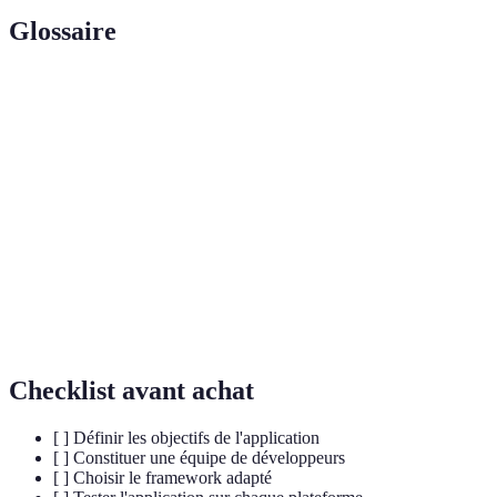
Glossaire
Terme
Définition
Développement d’applications fonctionnant
Multiplateforme
sur plusieurs systèmes d’exploitation.
Ensemble d'outils et de bibliothèques facilitant
Framework
le développement d'applications.
Interface de programmation permettant aux
API
applications d'interagir les unes avec les autres.
Checklist avant achat
[ ] Définir les objectifs de l'application
[ ] Constituer une équipe de développeurs
[ ] Choisir le framework adapté