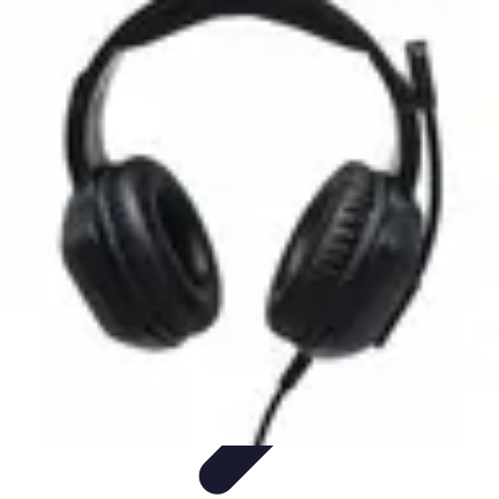
Tutoriel Programmation
Outillage
Qualité de Code
Développement Mobile
Langages de
Programmation
Tendances
Tutoriel Programmation