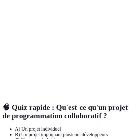
Terme
Définition
Méthode itérative de gestion de projet qui
Développement
favorise l'adaptabilité et la collaboration entre
agile
équipes.
Cadre de travail agile pour gérer des projets
Scrum
complexe grâce à des sprints de développement.
Système de contrôle de version distribué pour
Git
suivre les modifications du code source dans le
développement logiciel.
🧠 Quiz rapide : Qu'est-ce qu'un projet
de programmation collaboratif ?
A) Un projet individuel
B) Un projet impliquant plusieurs développeurs