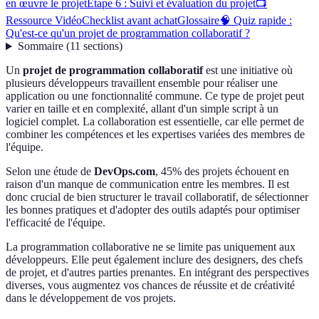
en œuvre le projet
Étape 6 : Suivi et évaluation du projet
📺
Ressource Vidéo
Checklist avant achat
Glossaire
🧠 Quiz rapide :
Qu'est-ce qu'un projet de programmation collaboratif ?
Sommaire
(
11
sections
)
Un
projet de programmation collaboratif
est une initiative où
plusieurs développeurs travaillent ensemble pour réaliser une
application ou une fonctionnalité commune. Ce type de projet peut
varier en taille et en complexité, allant d'un simple script à un
logiciel complet. La collaboration est essentielle, car elle permet de
combiner les compétences et les expertises variées des membres de
l'équipe.
Selon une étude de
DevOps.com
, 45% des projets échouent en
raison d'un manque de communication entre les membres. Il est
donc crucial de bien structurer le travail collaboratif, de sélectionner
les bonnes pratiques et d'adopter des outils adaptés pour optimiser
l'efficacité de l'équipe.
La programmation collaborative ne se limite pas uniquement aux
développeurs. Elle peut également inclure des designers, des chefs
de projet, et d'autres parties prenantes. En intégrant des perspectives
diverses, vous augmentez vos chances de réussite et de créativité
dans le développement de vos projets.