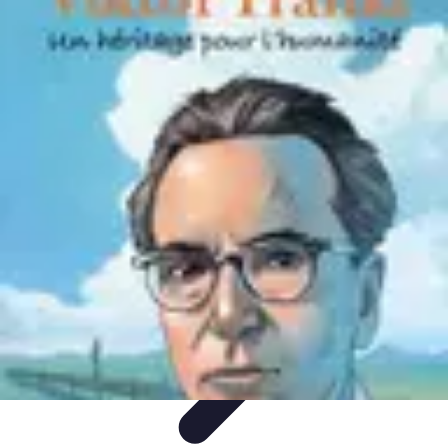
Tutoriel Programmation
Outillage
Qualité de Code
Développement Mobile
Langages de
Programmation
Tendances
Tutoriel Programmation