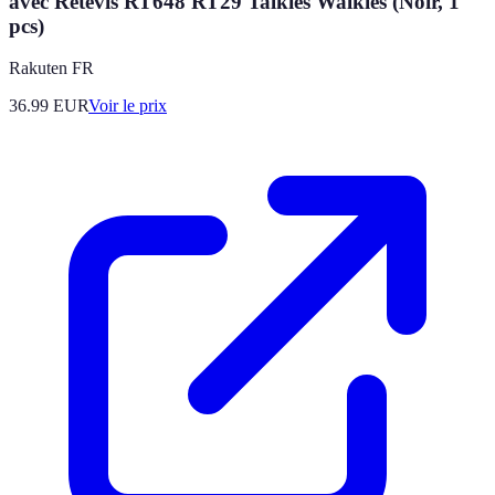
avec Retevis RT648 RT29 Talkies Walkies (Noir, 1
pcs)
Rakuten FR
36.99
EUR
Voir le prix