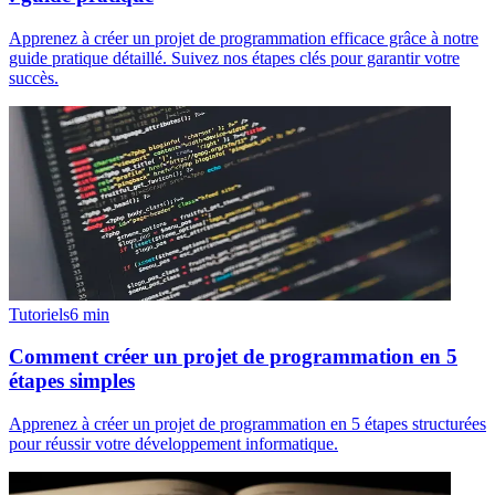
Apprenez à créer un projet de programmation efficace grâce à notre
guide pratique détaillé. Suivez nos étapes clés pour garantir votre
succès.
Tutoriels
6
min
Comment créer un projet de programmation en 5
étapes simples
Apprenez à créer un projet de programmation en 5 étapes structurées
pour réussir votre développement informatique.