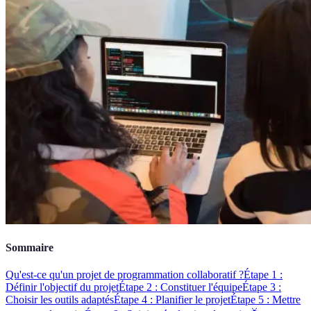
Sommaire
Qu'est-ce qu'un projet de programmation collaboratif ?
Étape 1 :
Définir l'objectif du projet
Étape 2 : Constituer l'équipe
Étape 3 :
Choisir les outils adaptés
Étape 4 : Planifier le projet
Étape 5 : Mettre