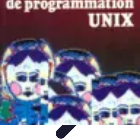
Tutoriel Programmation
Outillage
Qualité de Code
Développement Mobile
Langages de
Programmation
Tendances
Tutoriel Programmation