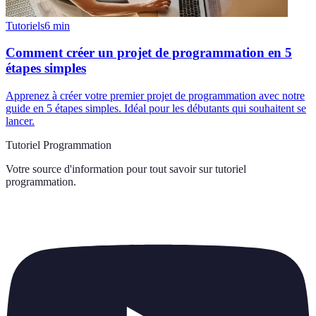
Tutoriels
6
min
Comment créer un projet de programmation en 5
étapes simples
Apprenez à créer votre premier projet de programmation avec notre
guide en 5 étapes simples. Idéal pour les débutants qui souhaitent se
lancer.
Tutoriel Programmation
Votre source d'information pour tout savoir sur
tutoriel
programmation
.