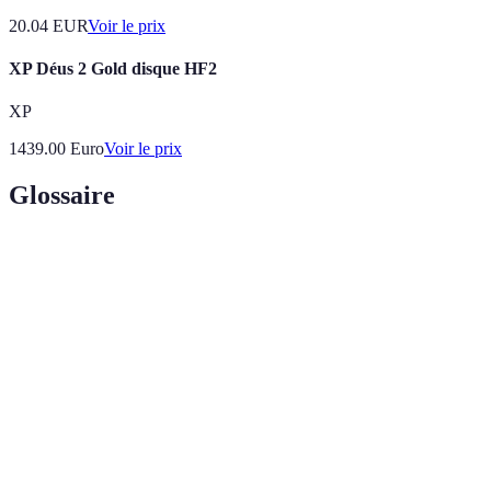
20.04
EUR
Voir le prix
XP Déus 2 Gold disque HF2
XP
1439.00
Euro
Voir le prix
Glossaire
Terme
Définition
Une série d'étapes ou d'instructions pour résoudre
Algorithme
un problème spécifique.
Le processus de transformation du code source en
Compilation
code exécutable.
La pratique de trouver et corriger des erreurs dans
Débogage
un programme.