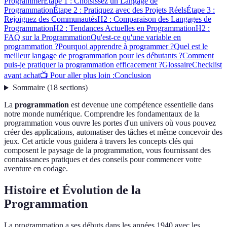
Programmer
Étape 1 : Choisissez un Langage de
Programmation
Étape 2 : Pratiquez avec des Projets Réels
Étape 3 :
Rejoignez des Communautés
H2 : Comparaison des Langages de
Programmation
H2 : Tendances Actuelles en Programmation
H2 :
FAQ sur la Programmation
Qu'est-ce qu'une variable en
programmation ?
Pourquoi apprendre à programmer ?
Quel est le
meilleur langage de programmation pour les débutants ?
Comment
puis-je pratiquer la programmation efficacement ?
Glossaire
Checklist
avant achat
📺 Pour aller plus loin :
Conclusion
Sommaire
(
18
sections
)
La
programmation
est devenue une compétence essentielle dans
notre monde numérique. Comprendre les fondamentaux de la
programmation vous ouvre les portes d'un univers où vous pouvez
créer des applications, automatiser des tâches et même concevoir des
jeux. Cet article vous guidera à travers les concepts clés qui
composent le paysage de la programmation, vous fournissant des
connaissances pratiques et des conseils pour commencer votre
aventure en codage.
Histoire et Évolution de la
Programmation
La programmation a ses débuts dans les années 1940 avec les