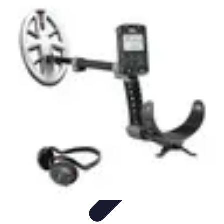
Tutoriel Programmation
Outillage
Qualité de Code
Développement Mobile
Langages de
Programmation
Tendances
Tutoriel Programmation