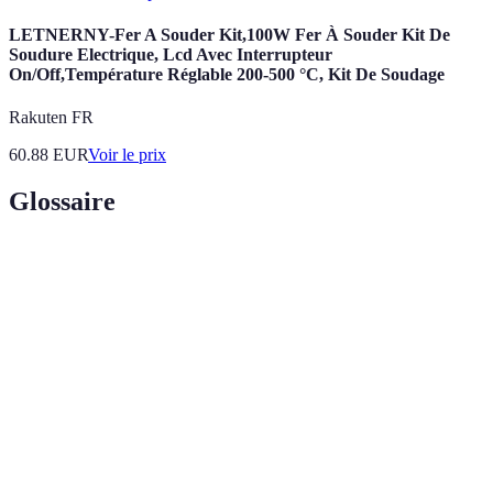
LETNERNY-Fer A Souder Kit,100W Fer À Souder Kit De
Soudure Electrique, Lcd Avec Interrupteur
On/Off,Température Réglable 200-500 °C, Kit De Soudage
Rakuten FR
60.88
EUR
Voir le prix
Glossaire
Terme
Définition
Indicateurs clés de performance pour mesurer le succès
KPI
d'un projet.
SMA
Gestion de l'achèvement immédiat pour les tâches
Méthode facilitant le développement iteratif et
Agile
incrémental.