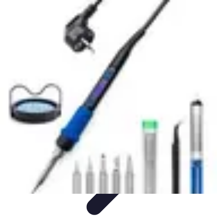
Tutoriel Programmation
Outillage
Qualité de Code
Développement Mobile
Langages de
Programmation
Tendances
Tutoriel Programmation