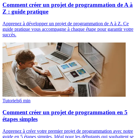
Comment créer un projet de programmation de A à
Z : guide pratique
Apprenez à développer un projet de programmation de A à Z. Ce
guide pratique vous accompagne à chaque étape pour garantir votre
succès.
Tutoriels
6
min
Comment créer un projet de programmation en 5
étapes simples
Apprenez à créer votre premier projet de programmation avec notre
guide en 5 étapes simples. Idéal pour les débutants qui souhaitent se