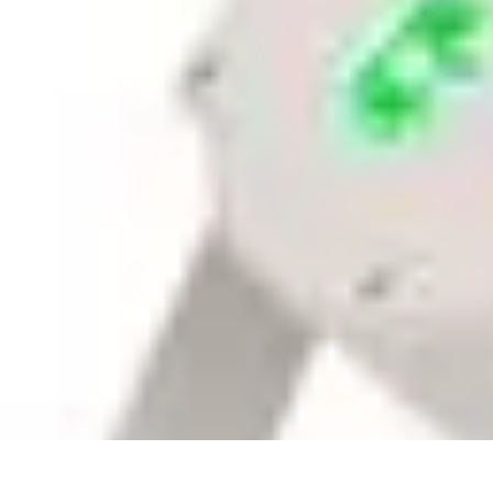
Tutoriel Programmation
Outillage
Qualité de Code
Développement Mobile
Langages de Progr
Tutoriel Programmation