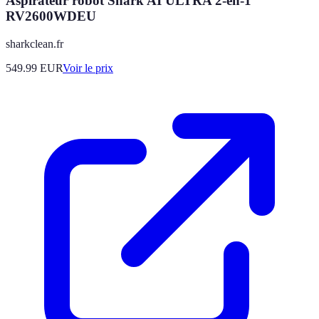
Aspirateur robot Shark AI ULTRA 2-en-1
RV2600WDEU
sharkclean.fr
549.99
EUR
Voir le prix