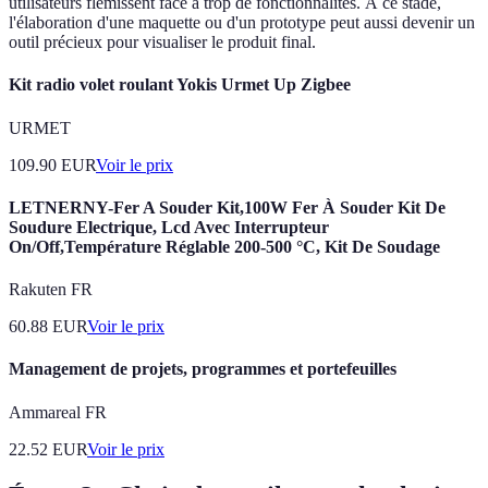
utilisateurs flémissent face à trop de fonctionnalités. À ce stade,
l'élaboration d'une maquette ou d'un prototype peut aussi devenir un
outil précieux pour visualiser le produit final.
Kit radio volet roulant Yokis Urmet Up Zigbee
URMET
109.90
EUR
Voir le prix
LETNERNY-Fer A Souder Kit,100W Fer À Souder Kit De
Soudure Electrique, Lcd Avec Interrupteur
On/Off,Température Réglable 200-500 °C, Kit De Soudage
Rakuten FR
60.88
EUR
Voir le prix
Management de projets, programmes et portefeuilles
Ammareal FR
22.52
EUR
Voir le prix