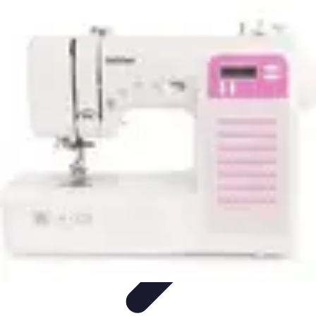
Tutoriel Programmation
Outillage
Qualité de Code
Développement Mobile
Langages de
Programmation
Tendances
Tutoriel Programmation