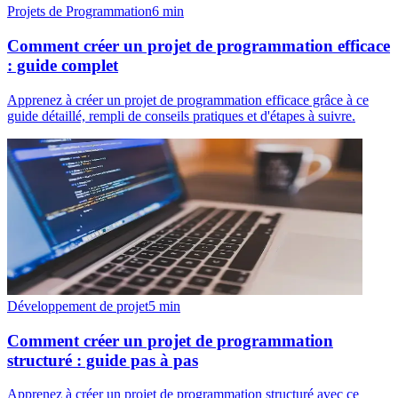
Projets de Programmation
6
min
Comment créer un projet de programmation efficace
: guide complet
Apprenez à créer un projet de programmation efficace grâce à ce
guide détaillé, rempli de conseils pratiques et d'étapes à suivre.
Développement de projet
5
min
Comment créer un projet de programmation
structuré : guide pas à pas
Apprenez à créer un projet de programmation structuré avec ce