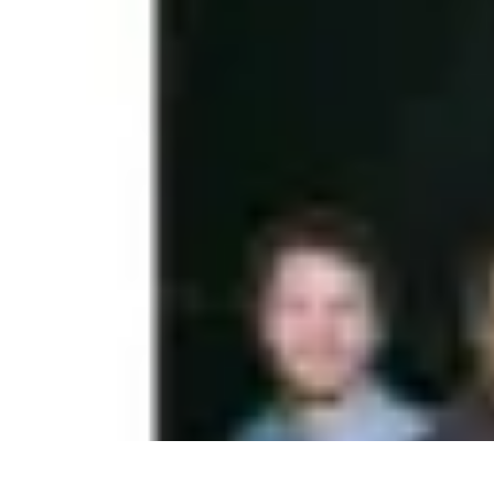
Tutoriel Programmation
Outillage
Qualité de Code
Développement Mobile
Langages de Progr
Tutoriel Programmation