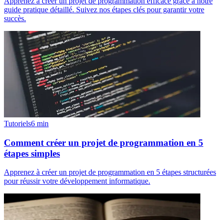
Apprenez à créer un projet de programmation efficace grâce à notre
guide pratique détaillé. Suivez nos étapes clés pour garantir votre
succès.
Tutoriels
6
min
Comment créer un projet de programmation en 5
étapes simples
Apprenez à créer un projet de programmation en 5 étapes structurées
pour réussir votre développement informatique.