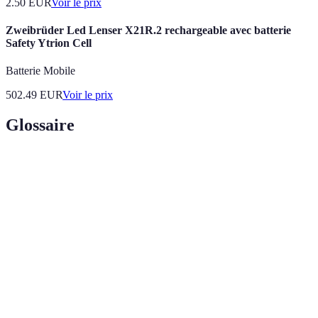
2.50
EUR
Voir le prix
Zweibrüder Led Lenser X21R.2 rechargeable avec batterie
Safety Ytrion Cell
Batterie Mobile
502.49
EUR
Voir le prix
Glossaire
Terme
Définition
PMV (Produit
Version initiale de produit avec les
Minimum
fonctionnalités essentielles pour répondre aux
Viable)
besoins des utilisateurs.
Ensemble d'outils et de bibliothèques facilitant
Framework
le développement d'applications.
Système permettant de gérer les modifications