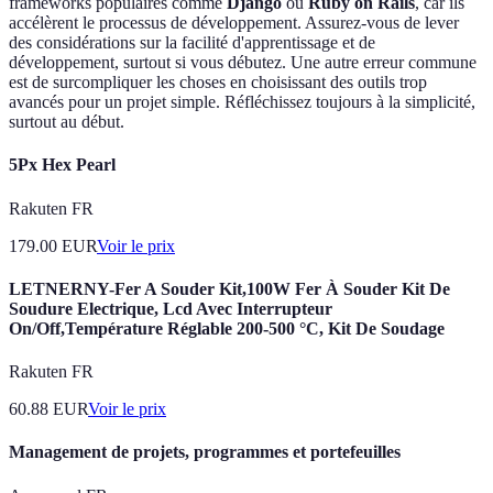
frameworks populaires comme
Django
ou
Ruby on Rails
, car ils
accélèrent le processus de développement. Assurez-vous de lever
des considérations sur la facilité d'apprentissage et de
développement, surtout si vous débutez. Une autre erreur commune
est de surcompliquer les choses en choisissant des outils trop
avancés pour un projet simple. Réfléchissez toujours à la simplicité,
surtout au début.
5Px Hex Pearl
Rakuten FR
179.00
EUR
Voir le prix
LETNERNY-Fer A Souder Kit,100W Fer À Souder Kit De
Soudure Electrique, Lcd Avec Interrupteur
On/Off,Température Réglable 200-500 °C, Kit De Soudage
Rakuten FR
60.88
EUR
Voir le prix
Management de projets, programmes et portefeuilles