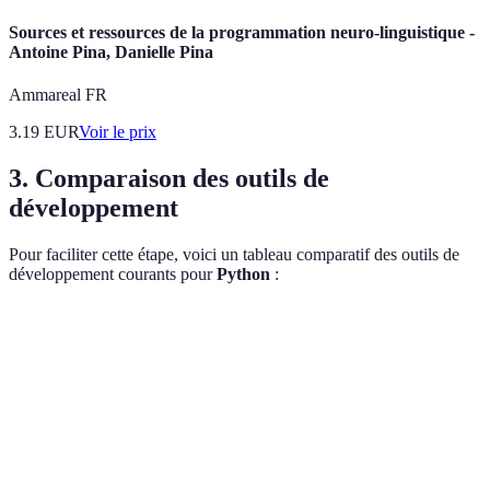
Sources et ressources de la programmation neuro-linguistique -
Antoine Pina, Danielle Pina
Ammareal FR
3.19
EUR
Voir le prix
3. Comparaison des outils de
développement
Pour faciliter cette étape, voici un tableau comparatif des outils de
développement courants pour
Python
:
Outil
Langage Supporté
Facilité d'utilisation
Foncti
Débogu
PyCharm
Python
Élevée
VCS
Visual
Studio
Multi-language
Modérée
Extens