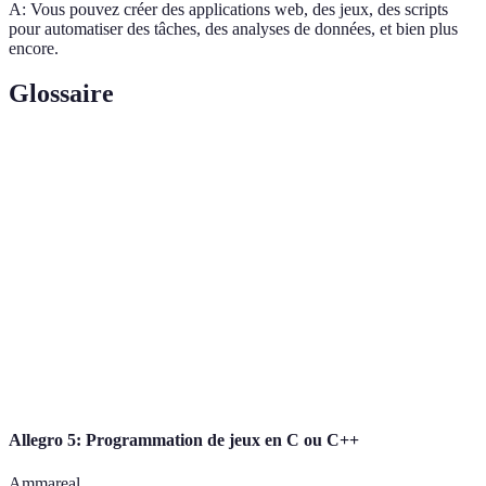
A: Vous pouvez créer des applications web, des jeux, des scripts
pour automatiser des tâches, des analyses de données, et bien plus
encore.
Glossaire
Terme
Définition
Environnement de développement intégré, un
IDE
logiciel facilitant l'écriture et le débogage du code.
Le processus de recherche et de correction des
Débogage
erreurs dans le code source.
Un cadre de travail fournissant une structure et des
Framework
outils spécifiques pour le développement.
Allegro 5: Programmation de jeux en C ou C++
Ammareal