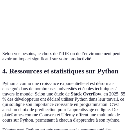
Code
Jupyter
Idéal 
Python
Élevée
Notebook
interac
IDLE
Python
Facile
Éditeu
Selon vos besoins, le choix de l’IDE ou de l’environnement peut
avoir un impact significatif sur votre productivité.
4. Ressources et statistiques sur Python
Python a connu une croissance exponentielle et est désormais
enseigné dans de nombreuses universités et écoles techniques à
travers le monde. Selon une étude de
Stack Overflow
, en 2025, 55
% des développeurs ont déclaré utiliser Python dans leur travail, ce
qui souligne son importance croissante en programmation. C'est
aussi un choix de prédilection pour l'apprentissage en ligne. Des
plateformes comme Coursera et Udemy offrent une multitude de
cours sur Python, permettant à chacun d'apprendre à son rythme.
D'autre part, Python est très soutenu par la communauté des