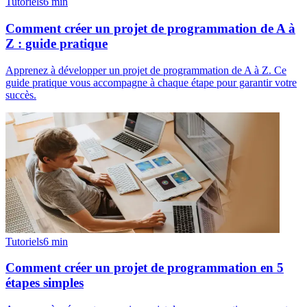
Tutoriels
6
min
Comment créer un projet de programmation de A à
Z : guide pratique
Apprenez à développer un projet de programmation de A à Z. Ce
guide pratique vous accompagne à chaque étape pour garantir votre
succès.
Tutoriels
6
min
Comment créer un projet de programmation en 5
étapes simples