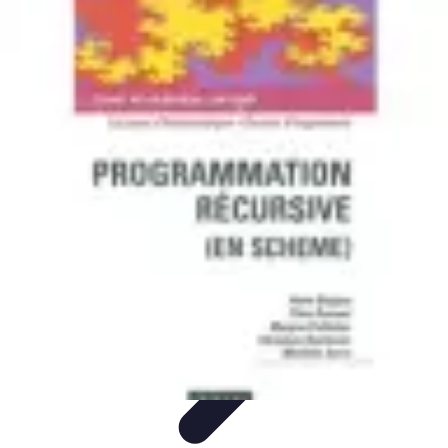
Tutoriel Programmation
Outillage
Qualité de Code
Développement Mobile
Langages de
Programmation
Tendances
Tutoriel Programmation