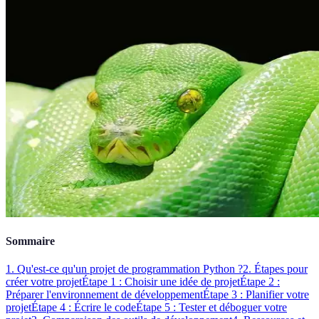
Sommaire
1. Qu'est-ce qu'un projet de programmation Python ?
2. Étapes pour
créer votre projet
Étape 1 : Choisir une idée de projet
Étape 2 :
Préparer l'environnement de développement
Étape 3 : Planifier votre
projet
Étape 4 : Écrire le code
Étape 5 : Tester et déboguer votre