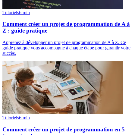
Tutoriels
6
min
Comment créer un projet de programmation de A à
Z : guide pratique
Apprenez à développer un projet de programmation de A à Z. Ce
guide pratique vous accompagne à chaque étape pour garantir votre
succès.
Tutoriels
6
min
Comment créer un projet de programmation en 5