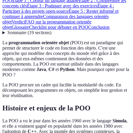
POO
Étape 1 : Choisir un langage adapté
Étape 2 : Comprendre les
concepts clés
Étape 3 : Pratiquer avec des exercices
Étape 4 :
Participer à des projets open-source
Étape 5 : Rester informé et
continuer à apprendre
Comparaison des langages orientés
objet
Verdict
FAQ sur la programmation orientée
objet
Glossaire
Checklist pour débuter en POO
Conclusion
Sommaire
(
19
sections
)
La
programmation orientée objet
(POO) est un paradigme qui
permet de structurer le code en fonction des objets. C'est une
approche qui modélise des concepts du monde réel grâce à des
objets, qui eux-mêmes contiennent des données et des
comportements. La POO est surtout utilisée dans des langages
modernes comme
Java
,
C#
et
Python
. Mais pourquoi opter pour la
POO ?
La POO procure un cadre qui facilite la modularité du code. En
décomposant les programmes en objets, on simplifie leur gestion et
leur réutilisation.
Histoire et enjeux de la POO
La POO a vu le jour dans les années 1960 avec le langage
Simula
,
et elle a vraiment gagné en popularité dans les années 1980 avec
l'adoption de
C++
. Avec la montée des systèmes complexes, la