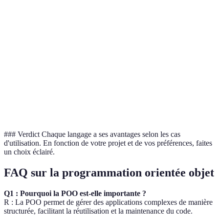
Java
Statique
POO
Portabilité
Intégration
C#
Statique
POO
Windows
POO /
Python
Dynamique
Syntaxe claire
Fonctionnel
Orienté
Ruby
Dynamique
POO
développeur
### Verdict Chaque langage a ses avantages selon les cas
d'utilisation. En fonction de votre projet et de vos préférences, faites
un choix éclairé.
FAQ sur la programmation orientée objet
Q1 : Pourquoi la POO est-elle importante ?
R : La POO permet de gérer des applications complexes de manière
structurée, facilitant la réutilisation et la maintenance du code.