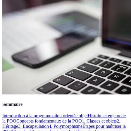
Sommaire
Introduction à la programmation orientée objet
Histoire et enjeux de
la POO
Concepts fondamentaux de la POO
1. Classes et objets
2.
Héritage
3. Encapsulation
4. Polymorphisme
Étapes pour maîtriser la