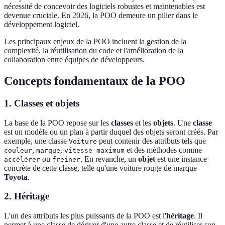
nécessité de concevoir des logiciels robustes et maintenables est
devenue cruciale. En 2026, la POO demeure un pilier dans le
développement logiciel.
Les principaux enjeux de la POO incluent la gestion de la
complexité, la réutilisation du code et l'amélioration de la
collaboration entre équipes de développeurs.
Concepts fondamentaux de la POO
1. Classes et objets
La base de la POO repose sur les
classes
et les
objets
. Une
classe
est un modèle ou un plan à partir duquel des objets seront créés. Par
exemple, une classe
peut contenir des attributs tels que
Voiture
,
,
et des méthodes comme
couleur
marque
vitesse maximum
ou
. En revanche, un
objet
est une instance
accélérer
freiner
concrète de cette classe, telle qu'une voiture rouge de marque
Toyota
.
2. Héritage
L'un des attributs les plus puissants de la POO est l'
héritage
. Il
permet à une classe de dériver d'une autre classe et de réutiliser son