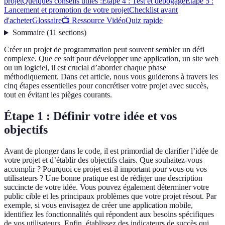
projet
Quelques conseils utiles :
Étape 4 : Test et débogage
Étape 5 :
Lancement et promotion de votre projet
Checklist avant
d'acheter
Glossaire
📺 Ressource Vidéo
Quiz rapide
Sommaire
(
11
sections
)
Créer un projet de programmation peut souvent sembler un défi
complexe. Que ce soit pour développer une application, un site web
ou un logiciel, il est crucial d’aborder chaque phase
méthodiquement. Dans cet article, nous vous guiderons à travers les
cinq étapes essentielles pour concrétiser votre projet avec succès,
tout en évitant les pièges courants.
Étape 1 : Définir votre idée et vos
objectifs
Avant de plonger dans le code, il est primordial de clarifier l’idée de
votre projet et d’établir des objectifs clairs. Que souhaitez-vous
accomplir ? Pourquoi ce projet est-il important pour vous ou vos
utilisateurs ? Une bonne pratique est de rédiger une description
succincte de votre idée. Vous pouvez également déterminer votre
public cible et les principaux problèmes que votre projet résout. Par
exemple, si vous envisagez de créer une application mobile,
identifiez les fonctionnalités qui répondent aux besoins spécifiques
de vos utilisateurs. Enfin, établissez des indicateurs de succès qui