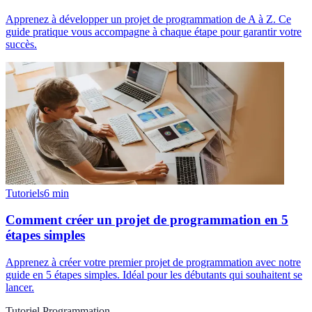
Apprenez à développer un projet de programmation de A à Z. Ce
guide pratique vous accompagne à chaque étape pour garantir votre
succès.
Tutoriels
6
min
Comment créer un projet de programmation en 5
étapes simples
Apprenez à créer votre premier projet de programmation avec notre
guide en 5 étapes simples. Idéal pour les débutants qui souhaitent se
lancer.
Tutoriel Programmation