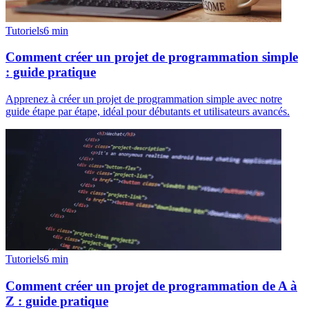
Tutoriels
6
min
Comment créer un projet de programmation simple
: guide pratique
Apprenez à créer un projet de programmation simple avec notre
guide étape par étape, idéal pour débutants et utilisateurs avancés.
Tutoriels
6
min
Comment créer un projet de programmation de A à
Z : guide pratique