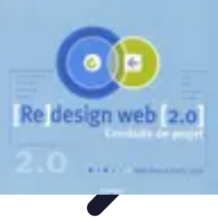
Tutoriel Programmation
Outillage
Qualité de Code
Développement Mobile
Langages de
Programmation
Tendances
Tutoriel Programmation