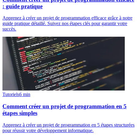
: guide pratique
Apprenez à créer un projet de programmation efficace grâce à notre
guide pratique détaillé. Suivez nos étapes clés pour garantir votre
succès.
Tutoriels
6
min
Comment créer un projet de programmation en 5
étapes simples
Apprenez à créer un projet de programmation en 5 étapes structurées
pour réussir votre développement informatique.