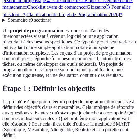
gestion de projet
Étape 4 : Création et tests
Étape 5 : Déploiement et
maintenance
Checklist avant de commencer
Glossaire
📺 Pour aller
plus loin : *[Planification de Projet de Programmation 2026]*,
Sommaire
(
9
sections
)
Un
projet de programmation
est une série d'activités
interconnectées visant à créer un logiciel ou une application
répondant à des besoins spécifiques. Ce type de projet peut varier en
taille, allant d'une simple application mobile à un système
d'information complexe. Les enjeux d'un projet de programmation
sont multiples : répondre à un besoin commercial, automatiser des
tâches, ou même développer des outils éducatifs. Un projet de
programmation réussi repose sur une bonne planification, une
exécution rigoureuse, et une évaluation continue des résultats.
Étape 1 : Définir les objectifs
La première étape pour créer un projet de programmation consiste à
définir des objectifs clairs et mesurables. Cela implique de répondre
aux questions suivantes : qu'est-ce que je cherche à accomplir ? Qui
sont mes utilisateurs cibles ? Quel problème mon application va-t-
elle résoudre ? Pour cela, il est utile d'utiliser la méthode SMART
(Spécifique, Mesurable, Atteignable, Réaliste et Temporellement
défini).