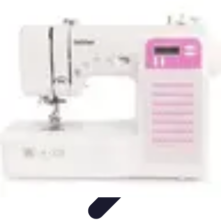
Tutoriel Programmation
Outillage
Qualité de Code
Développement Mobile
Langages de
Programmation
Tendances
Tutoriel Programmation