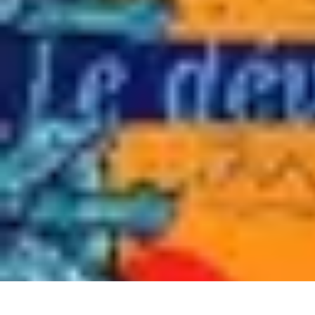
Tutoriel Programmation
Outillage
Qualité de Code
Développement Mobile
Langages de Progr
Tutoriel Programmation