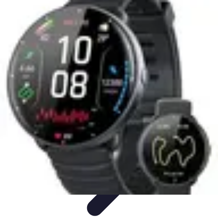
Tutoriel Programmation
Outillage
Qualité de Code
Développement Mobile
Langages de
Programmation
Tendances
Tutoriel Programmation