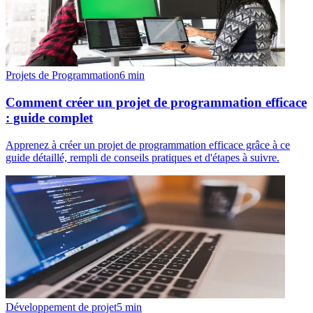
Projets de Programmation
6
min
Comment créer un projet de programmation efficace
: guide complet
Apprenez à créer un projet de programmation efficace grâce à ce
guide détaillé, rempli de conseils pratiques et d'étapes à suivre.
Développement de projet
5
min