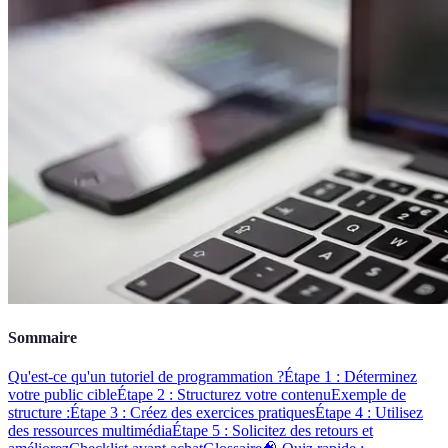
Sommaire
Qu'est-ce qu'un tutoriel de programmation ?
Étape 1 : Déterminez
votre public cible
Étape 2 : Structurez votre contenu
Exemple de
structure :
Étape 3 : Créez des exercices pratiques
Étape 4 : Utilisez
des ressources multimédia
Étape 5 : Solicitez des retours et