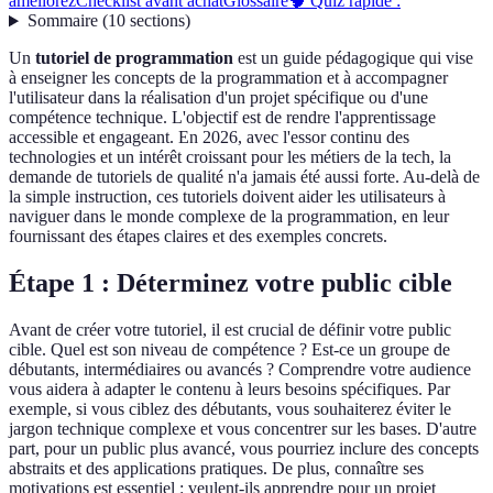
améliorez
Checklist avant achat
Glossaire
🧠 Quiz rapide :
Sommaire
(
10
sections
)
Un
tutoriel de programmation
est un guide pédagogique qui vise
à enseigner les concepts de la programmation et à accompagner
l'utilisateur dans la réalisation d'un projet spécifique ou d'une
compétence technique. L'objectif est de rendre l'apprentissage
accessible et engageant. En 2026, avec l'essor continu des
technologies et un intérêt croissant pour les métiers de la tech, la
demande de tutoriels de qualité n'a jamais été aussi forte. Au-delà de
la simple instruction, ces tutoriels doivent aider les utilisateurs à
naviguer dans le monde complexe de la programmation, en leur
fournissant des étapes claires et des exemples concrets.
Étape 1 : Déterminez votre public cible
Avant de créer votre tutoriel, il est crucial de définir votre public
cible. Quel est son niveau de compétence ? Est-ce un groupe de
débutants, intermédiaires ou avancés ? Comprendre votre audience
vous aidera à adapter le contenu à leurs besoins spécifiques. Par
exemple, si vous ciblez des débutants, vous souhaiterez éviter le
jargon technique complexe et vous concentrer sur les bases. D'autre
part, pour un public plus avancé, vous pourriez inclure des concepts
abstraits et des applications pratiques. De plus, connaître ses
motivations est essentiel : veulent-ils apprendre pour un projet