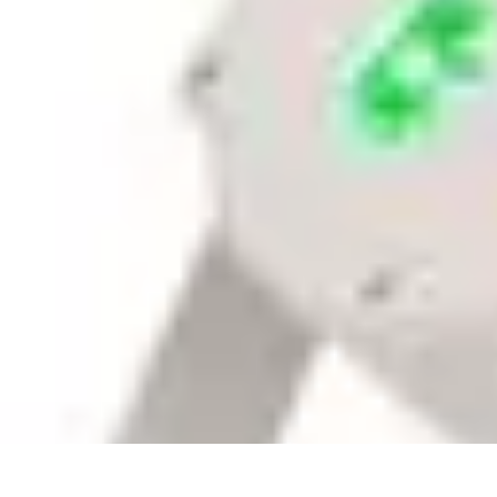
Tutoriel Programmation
Outillage
Qualité de Code
Développement Mobile
Langages de Progr
Tutoriel Programmation