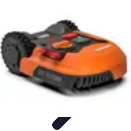
Tutoriel Programmation
Outillage
Qualité de Code
Développement Mobile
Langages de
Programmation
Tendances
Tutoriel Programmation