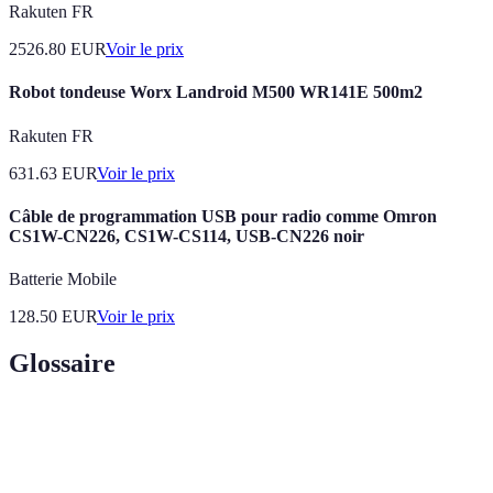
Rakuten FR
2526.80
EUR
Voir le prix
Robot tondeuse Worx Landroid M500 WR141E 500m2
Rakuten FR
631.63
EUR
Voir le prix
Câble de programmation USB pour radio comme Omron
CS1W-CN226, CS1W-CS114, USB-CN226 noir
Batterie Mobile
128.50
EUR
Voir le prix
Glossaire
Terme
Définition
Backlog
Liste priorisée des tâches et fonctionnalités à réaliser