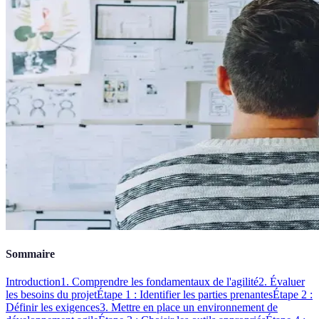
Sommaire
Introduction
1. Comprendre les fondamentaux de l'agilité
2. Évaluer
les besoins du projet
Étape 1 : Identifier les parties prenantes
Étape 2 :
Définir les exigences
3. Mettre en place un environnement de