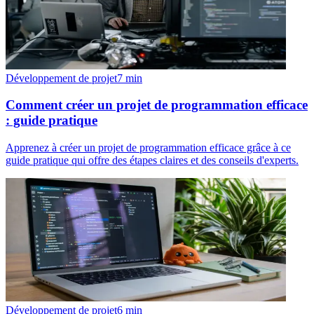
Développement de projet
7
min
Comment créer un projet de programmation efficace
: guide pratique
Apprenez à créer un projet de programmation efficace grâce à ce
guide pratique qui offre des étapes claires et des conseils d'experts.
Développement de projet
6
min