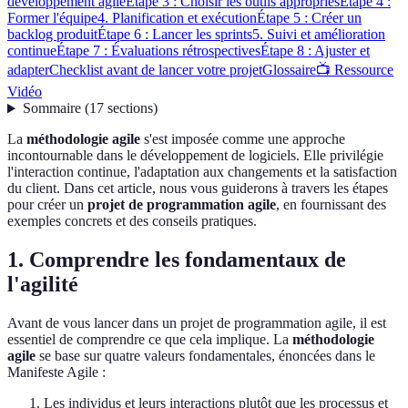
développement agile
Étape 3 : Choisir les outils appropriés
Étape 4 :
Former l'équipe
4. Planification et exécution
Étape 5 : Créer un
backlog produit
Étape 6 : Lancer les sprints
5. Suivi et amélioration
continue
Étape 7 : Évaluations rétrospectives
Étape 8 : Ajuster et
adapter
Checklist avant de lancer votre projet
Glossaire
📺 Ressource
Vidéo
Sommaire
(
17
sections
)
La
méthodologie agile
s'est imposée comme une approche
incontournable dans le développement de logiciels. Elle privilégie
l'interaction continue, l'adaptation aux changements et la satisfaction
du client. Dans cet article, nous vous guiderons à travers les étapes
pour créer un
projet de programmation agile
, en fournissant des
exemples concrets et des conseils pratiques.
1. Comprendre les fondamentaux de
l'agilité
Avant de vous lancer dans un projet de programmation agile, il est
essentiel de comprendre ce que cela implique. La
méthodologie
agile
se base sur quatre valeurs fondamentales, énoncées dans le
Manifeste Agile :
Les individus et leurs interactions plutôt que les processus et