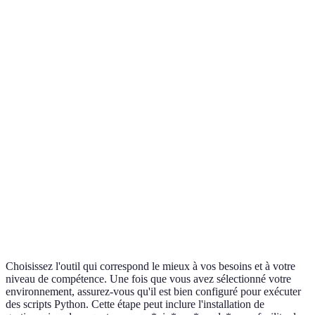
Comprend
Support de
les
Idéal pour l
Large écosystème
bibliothèques
modules
science
Python
Peut peser
sur des
Excellent p
Performance
Léger et rapide
machines
l'interactivit
anciennes
Payant
avec
Coût
Gratuit
version
Gratuit
gratuite
limitée
Choisissez l'outil qui correspond le mieux à vos besoins et à votre
niveau de compétence. Une fois que vous avez sélectionné votre
environnement, assurez-vous qu'il est bien configuré pour exécuter
des scripts Python. Cette étape peut inclure l'installation de