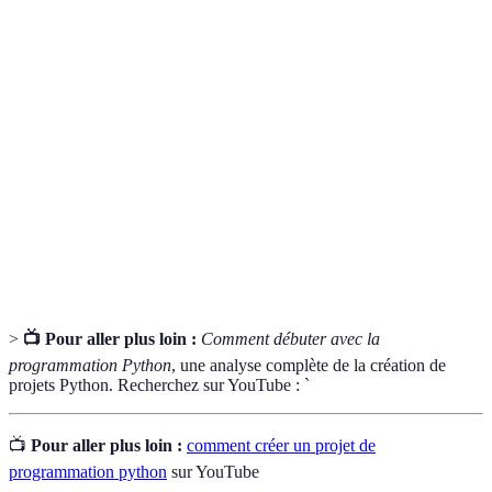
Terme
Définition
Langage de programmation populaire, connu pour sa
Python
simplicité et sa lisibilité.
Environnement de développement intégré, un outil qui
IDE
combine plusieurs fonctionnalités pour coder
efficacement.
Système de contrôle de version pour suivre les
Git
modifications dans le code.
>
📺 Pour aller plus loin :
Comment débuter avec la
programmation Python
, une analyse complète de la création de
projets Python. Recherchez sur YouTube : `
📺
Pour aller plus loin :
comment créer un projet de
programmation python
sur YouTube