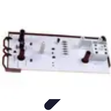
Tutoriel Programmation
Outillage
Qualité de Code
Développement Mobile
Langages de
Programmation
Tendances
Tutoriel Programmation