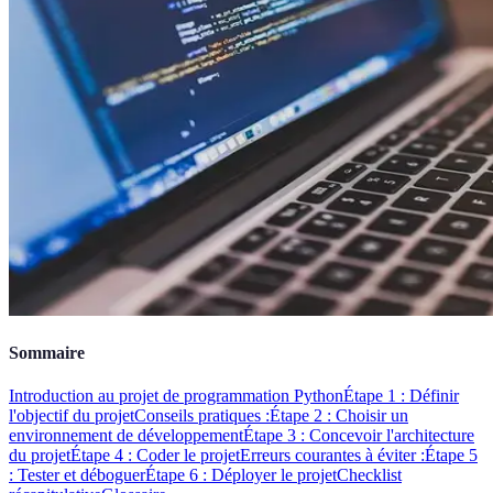
Sommaire
Introduction au projet de programmation Python
Étape 1 : Définir
l'objectif du projet
Conseils pratiques :
Étape 2 : Choisir un
environnement de développement
Étape 3 : Concevoir l'architecture
du projet
Étape 4 : Coder le projet
Erreurs courantes à éviter :
Étape 5
: Tester et déboguer
Étape 6 : Déployer le projet
Checklist