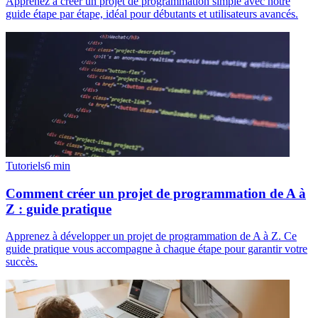
Apprenez à créer un projet de programmation simple avec notre
guide étape par étape, idéal pour débutants et utilisateurs avancés.
Tutoriels
6
min
Comment créer un projet de programmation de A à
Z : guide pratique
Apprenez à développer un projet de programmation de A à Z. Ce
guide pratique vous accompagne à chaque étape pour garantir votre
succès.