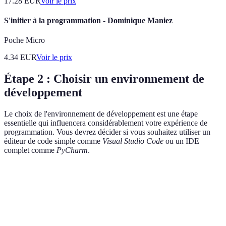
17.28
EUR
Voir le prix
S'initier à la programmation - Dominique Maniez
Poche Micro
4.34
EUR
Voir le prix
Étape 2 : Choisir un environnement de
développement
Le choix de l'environnement de développement est une étape
essentielle qui influencera considérablement votre expérience de
programmation. Vous devrez décider si vous souhaitez utiliser un
éditeur de code simple comme
Visual Studio Code
ou un IDE
complet comme
PyCharm
.
Critère
Visual Studio Code
PyCharm
Jupyter No
Facilité
Complexité
Idéal pour l
Très accessible
d'utilisation
modérée
prototypage