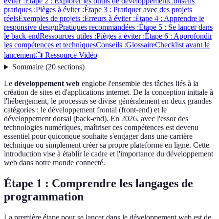
éviter :
Étape 2 : Explorer les outils de développement
Conseils
pratiques :
Pièges à éviter :
Étape 3 : Pratiquer avec des projets
réels
Exemples de projets :
Erreurs à éviter :
Étape 4 : Apprendre le
responsive design
Pratiques recommandées :
Étape 5 : Se lancer dans
le back-end
Ressources utiles :
Pièges à éviter :
Étape 6 : Approfondir
les compétences et techniques
Conseils :
Glossaire
Checklist avant le
lancement
📺 Ressource Vidéo
Sommaire
(
20
sections
)
Le
développement web
englobe l'ensemble des tâches liés à la
création de sites et d'applications internet. De la conception initiale à
l'hébergement, le processus se divise généralement en deux grandes
catégories : le développement frontal (front-end) et le
développement dorsal (back-end). En 2026, avec l'essor des
technologies numériques, maîtriser ces compétences est devenu
essentiel pour quiconque souhaite s'engager dans une carrière
technique ou simplement créer sa propre plateforme en ligne. Cette
introduction vise à établir le cadre et l'importance du développement
web dans notre monde connecté.
Étape 1 : Comprendre les langages de
programmation
La première étape pour se lancer dans le développement web est de