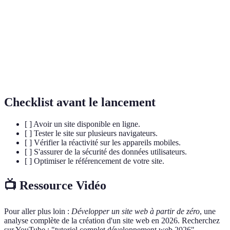
du contenu web.
Langage utilisé pour la mise en forme et le style des
CSS
pages HTML.
Langage de programmation permettant d'ajouter de
JavaScript
l'interactivité aux sites.
Checklist avant le lancement
[ ] Avoir un site disponible en ligne.
[ ] Tester le site sur plusieurs navigateurs.
[ ] Vérifier la réactivité sur les appareils mobiles.
[ ] S'assurer de la sécurité des données utilisateurs.
[ ] Optimiser le référencement de votre site.
📺 Ressource Vidéo
Pour aller plus loin :
Développer un site web à partir de zéro
, une
analyse complète de la création d'un site web en 2026. Recherchez
sur YouTube : "tutoriel complet développement web 2026".