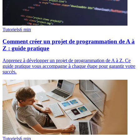
Tutoriels
6
min
Comment créer un projet de programmation de A à
Z : guide pratique
Apprenez à développer un projet de programmation de A à Z. Ce
guide pratique vous accompagne à chaque étape pour garantir votre
succès.
Tutoriels
6
min