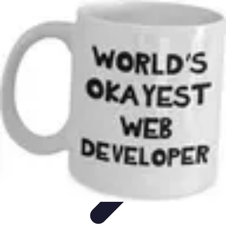
Tutoriel Programmation
Outillage
Qualité de Code
Développement Mobile
Langages de
Programmation
Tendances
Tutoriel Programmation