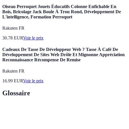
Oiseau Perroquet Jouets Éducatifs Colonne Enfichable En
Bois, Bricolage Jack Boule À Trou Rond, Développement De
L'intelligence, Formation Perroquet
Rakuten FR
30.78
EUR
Voir le prix
Cadeaux De Tasse De Développeur Web ? Tasse À Café De
Développement De Sites Web Drôle Et Mignonne Appréciation
Reconnaissance Récompense De Remise
Rakuten FR
16.99
EUR
Voir le prix
Glossaire
Terme
Définition
Langage de balisage utilisé pour créer et structurer
HTML