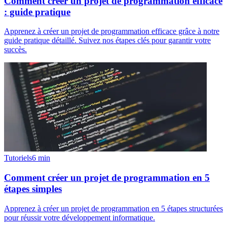
Comment créer un projet de programmation efficace
: guide pratique
Apprenez à créer un projet de programmation efficace grâce à notre
guide pratique détaillé. Suivez nos étapes clés pour garantir votre
succès.
Tutoriels
6
min
Comment créer un projet de programmation en 5
étapes simples
Apprenez à créer un projet de programmation en 5 étapes structurées
pour réussir votre développement informatique.