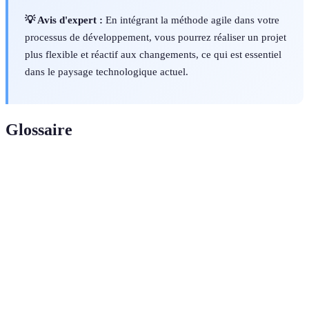
💡 Avis d'expert :
En intégrant la méthode agile dans votre
processus de développement, vous pourrez réaliser un projet
plus flexible et réactif aux changements, ce qui est essentiel
dans le paysage technologique actuel.
Glossaire
Terme
Définition
Paradigme de programmation basé sur
Programmation
l'utilisation d'objets qui contiennent des
Orientée Objet
données et des méthodes pour manipuler ces
(POO)
données.
Diagramme de
Représentation graphique des classes, leurs
classes
attributs et relations dans un système.