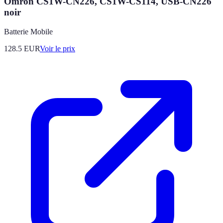
Omron CS1W-CN226, CS1W-CS114, USB-CN226
noir
Batterie Mobile
128.5
EUR
Voir le prix