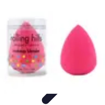
Tutoriel Programmation
Outillage
Qualité de Code
Développement Mobile
Langages de
Programmation
Tendances
Tutoriel Programmation