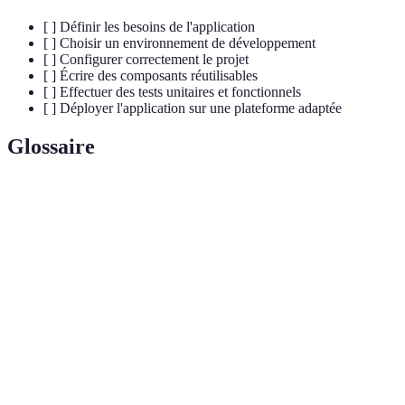
[ ] Définir les besoins de l'application
[ ] Choisir un environnement de développement
[ ] Configurer correctement le projet
[ ] Écrire des composants réutilisables
[ ] Effectuer des tests unitaires et fonctionnels
[ ] Déployer l'application sur une plateforme adaptée
Glossaire
Terme
Définition
Langage de programmation couramment utilisé
JavaScript
pour le développement web.
Interface de programmation qui permet d'interagir
API
avec d'autres applications ou services.
Ensemble d'outils et de bibliothèques facilitant le
Framework
développement d'applications.