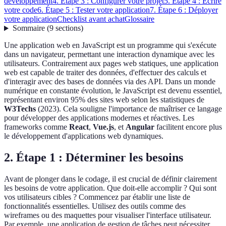
développement
4. Étape 3 : Configurer votre projet
5. Étape 4 : Écrire
votre code
6. Étape 5 : Tester votre application
7. Étape 6 : Déployer
votre application
Checklist avant achat
Glossaire
Sommaire
(
9
sections
)
Une application web en JavaScript est un programme qui s'exécute
dans un navigateur, permettant une interaction dynamique avec les
utilisateurs. Contrairement aux pages web statiques, une application
web est capable de traiter des données, d'effectuer des calculs et
d'interagir avec des bases de données via des API. Dans un monde
numérique en constante évolution, le JavaScript est devenu essentiel,
représentant environ 95% des sites web selon les statistiques de
W3Techs
(2023). Cela souligne l'importance de maîtriser ce langage
pour développer des applications modernes et réactives. Les
frameworks comme
React
,
Vue.js
, et
Angular
facilitent encore plus
le développement d'applications web dynamiques.
2. Étape 1 : Déterminer les besoins
Avant de plonger dans le codage, il est crucial de définir clairement
les besoins de votre application. Que doit-elle accomplir ? Qui sont
vos utilisateurs cibles ? Commencez par établir une liste de
fonctionnalités essentielles. Utilisez des outils comme des
wireframes ou des maquettes pour visualiser l'interface utilisateur.
Par exemple, une application de gestion de tâches peut nécessiter