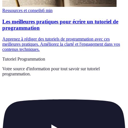
Ressources et conseils
6
min
Les meilleures pratiques pour écrire un tutoriel de
programmation
Apprenez à rédiger des tutoriels de programmation avec ces
meilleures pratiques. Améliorez la clarté et l'engagement dans vos
contenus techniques.
Tutoriel Programmation
Votre source d'information pour tout savoir sur
tutoriel
programmation
.