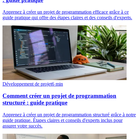
Apprenez à créer un projet de programmation efficace grâce à ce
guide pratique qui offre des étapes claires et des conseils d'experts.
Développement de projet
6
min
Comment créer un projet de programmation
structuré : guide pratique
Apprenez à créer un projet de programmation structuré grâce à notre
guide pratique. Étapes claires et conseils d'experts inclus pour
assurer votre succès.