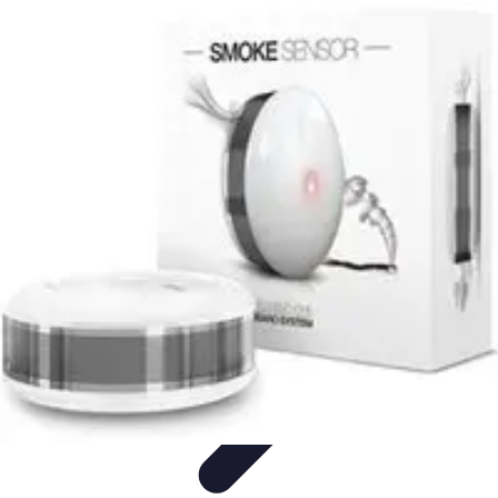
Tutoriel Programmation
Outillage
Qualité de Code
Développement Mobile
Langages de
Programmation
Tendances
Tutoriel Programmation