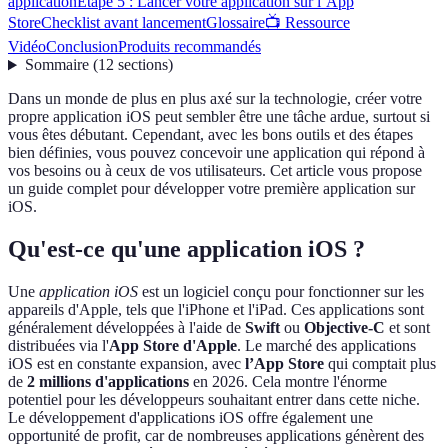
application
Étape 5 : Lancer votre application sur l’App
Store
Checklist avant lancement
Glossaire
📺 Ressource
Vidéo
Conclusion
Produits recommandés
Sommaire
(
12
sections
)
Dans un monde de plus en plus axé sur la technologie, créer votre
propre application iOS peut sembler être une tâche ardue, surtout si
vous êtes débutant. Cependant, avec les bons outils et des étapes
bien définies, vous pouvez concevoir une application qui répond à
vos besoins ou à ceux de vos utilisateurs. Cet article vous propose
un guide complet pour développer votre première application sur
iOS.
Qu'est-ce qu'une application iOS ?
Une
application iOS
est un logiciel conçu pour fonctionner sur les
appareils d'Apple, tels que l'iPhone et l'iPad. Ces applications sont
généralement développées à l'aide de
Swift
ou
Objective-C
et sont
distribuées via l'
App Store d'Apple
. Le marché des applications
iOS est en constante expansion, avec
l’App Store
qui comptait plus
de
2 millions d'applications
en 2026. Cela montre l'énorme
potentiel pour les développeurs souhaitant entrer dans cette niche.
Le développement d'applications iOS offre également une
opportunité de profit, car de nombreuses applications génèrent des