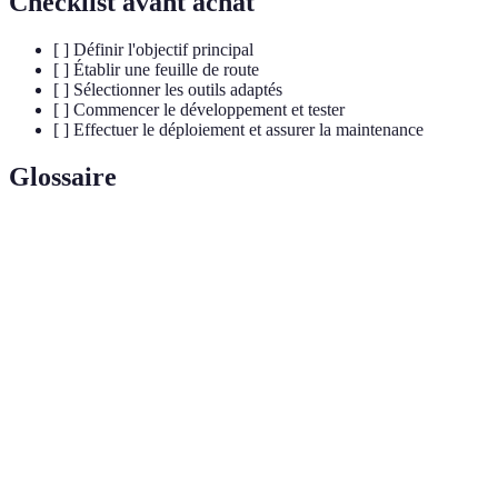
Checklist avant achat
[ ] Définir l'objectif principal
[ ] Établir une feuille de route
[ ] Sélectionner les outils adaptés
[ ] Commencer le développement et tester
[ ] Effectuer le déploiement et assurer la maintenance
Glossaire
Terme
Définition
Cahier des
Ensemble des spécifications et exigences d'un
charges
projet
Vérification d'une unité de code pour s'assurer
Tests unitaires
de son bon fonctionnement
Développement
Méthode de développement itérative et
agile
incrémentale favorisant l'adaptation rapide.