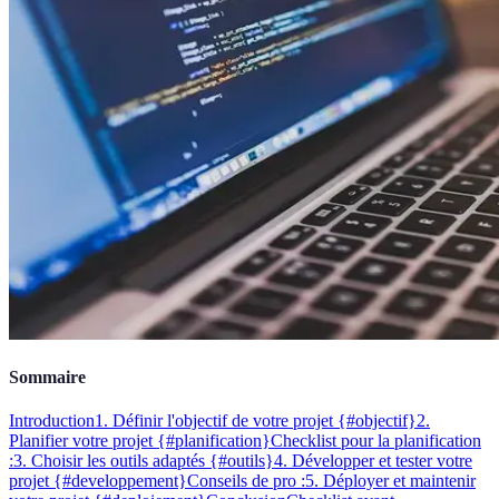
Sommaire
Introduction
1. Définir l'objectif de votre projet {#objectif}
2.
Planifier votre projet {#planification}
Checklist pour la planification
:
3. Choisir les outils adaptés {#outils}
4. Développer et tester votre
projet {#developpement}
Conseils de pro :
5. Déployer et maintenir