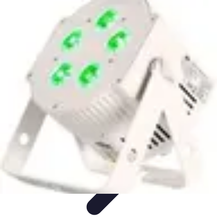
Tutoriel Programmation
Outillage
Qualité de Code
Développement Mobile
Langages de
Programmation
Tendances
Tutoriel Programmation