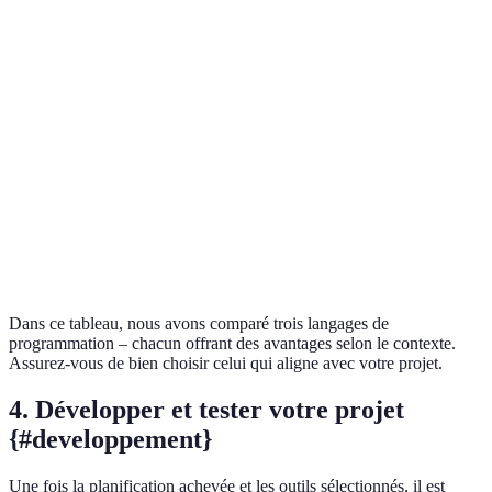
Chois
Type de
Web,
selon
Web, jeux
Applications
projet
science
object
projet
Pour 
dével
Performance
Bonne
Excellente
Bonne
web,
JavaS
excell
Dans ce tableau, nous avons comparé trois langages de
programmation – chacun offrant des avantages selon le contexte.
Assurez-vous de bien choisir celui qui aligne avec votre projet.
4. Développer et tester votre projet
{#developpement}
Une fois la planification achevée et les outils sélectionnés, il est