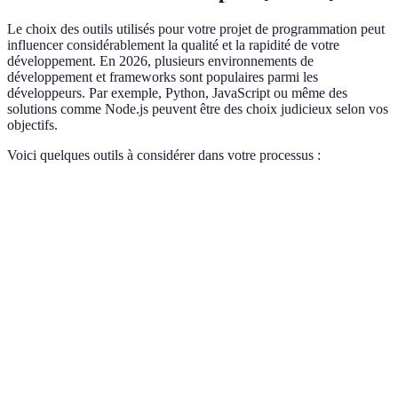
Le choix des outils utilisés pour votre projet de programmation peut
influencer considérablement la qualité et la rapidité de votre
développement. En 2026, plusieurs environnements de
développement et frameworks sont populaires parmi les
développeurs. Par exemple, Python, JavaScript ou même des
solutions comme Node.js peuvent être des choix judicieux selon vos
objectifs.
Voici quelques outils à considérer dans votre processus :
Critère
Option A
Option B
Option C
Verdi
Pytho
Facilité
Python
JavaScript
C#
excel
d'utilisation
les dé
JavaSc
une d
Communauté
Large
Très large
Moyenne
grand
commu