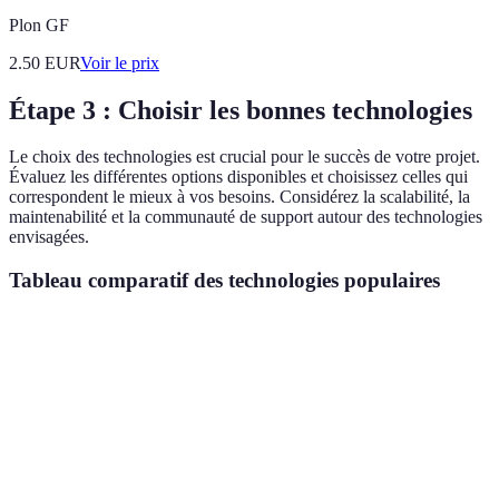
Plon GF
2.50
EUR
Voir le prix
Étape 3 : Choisir les bonnes technologies
Le choix des technologies est crucial pour le succès de votre projet.
Évaluez les différentes options disponibles et choisissez celles qui
correspondent le mieux à vos besoins. Considérez la scalabilité, la
maintenabilité et la communauté de support autour des technologies
envisagées.
Tableau comparatif des technologies populaires
Critère
Option A (React)
Option B (Angular)
Op
Facilité
Élevée
Moyenne
Éle
d'apprentissage