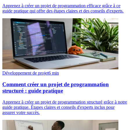
Apprenez à créer un projet de programmation efficace grâce à ce
guide pratique qui offre des étapes claires et des conseils d'experts.
Développement de projet
6
min
Comment créer un projet de programmation
structuré : guide pratique
Apprenez à créer un projet de programmation structuré grâce à notre
guide pratique. Étapes claires et conseils d'experts inclus pour
assurer votre succès.