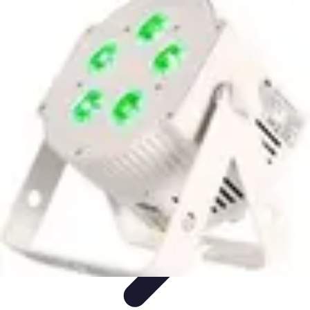
Tutoriel Programmation
Outillage
Qualité de Code
Développement Mobile
Langages de
Programmation
Tendances
Tutoriel Programmation