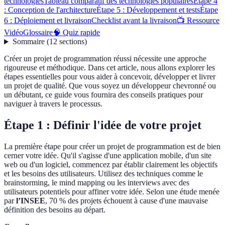
technologies
Tableau comparatif des technologies populaires
Étape 4
: Conception de l'architecture
Étape 5 : Développement et tests
Étape
6 : Déploiement et livraison
Checklist avant la livraison
📺 Ressource
Vidéo
Glossaire
🧠 Quiz rapide
Sommaire
(
12
sections
)
Créer un projet de programmation réussi nécessite une approche
rigoureuse et méthodique. Dans cet article, nous allons explorer les
étapes essentielles pour vous aider à concevoir, développer et livrer
un projet de qualité. Que vous soyez un développeur chevronné ou
un débutant, ce guide vous fournira des conseils pratiques pour
naviguer à travers le processus.
Étape 1 : Définir l'idée de votre projet
La première étape pour créer un projet de programmation est de bien
cerner votre idée. Qu'il s'agisse d'une application mobile, d'un site
web ou d'un logiciel, commencez par établir clairement les objectifs
et les besoins des utilisateurs. Utilisez des techniques comme le
brainstorming, le mind mapping ou les interviews avec des
utilisateurs potentiels pour affiner votre idée. Selon une étude menée
par
l’INSEE
, 70 % des projets échouent à cause d'une mauvaise
définition des besoins au départ.