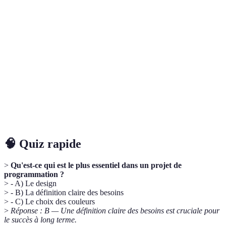
Terme
Définition
Cahier des
Document recensant tous les besoins et
charges
spécifications d'un projet.
Architecture
Organisation et structure du logiciel, incluant
logicielle
les composants et leurs interactions.
Développement
Méthode de développement logiciel favorisant
agile
des cycles de développement courts et flexibles.
🧠 Quiz rapide
>
Qu'est-ce qui est le plus essentiel dans un projet de
programmation ?
> - A) Le design
> - B) La définition claire des besoins
> - C) Le choix des couleurs
>
Réponse : B — Une définition claire des besoins est cruciale pour
le succès à long terme.