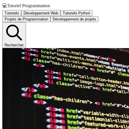
💻
Tutoriel Programmation
Tutoriels
Développement Web
Tutoriels Python
Projets de Programmation
Développement de projets
Rechercher