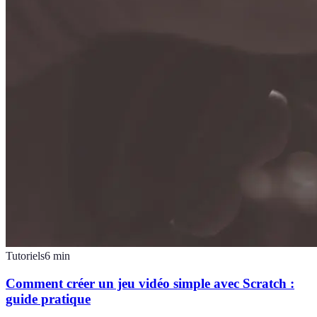
Tutoriels
6
min
Comment créer un jeu vidéo simple avec Scratch :
guide pratique