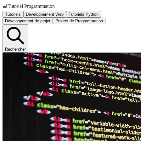
💻
Tutoriel Programmation
Tutoriels
Développement Web
Tutoriels Python
Développement de projet
Projets de Programmation
Rechercher