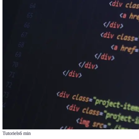
Tutoriels
6
min