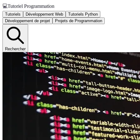
💻
Tutoriel Programmation
Tutoriels
Développement Web
Tutoriels Python
Développement de projet
Projets de Programmation
Rechercher