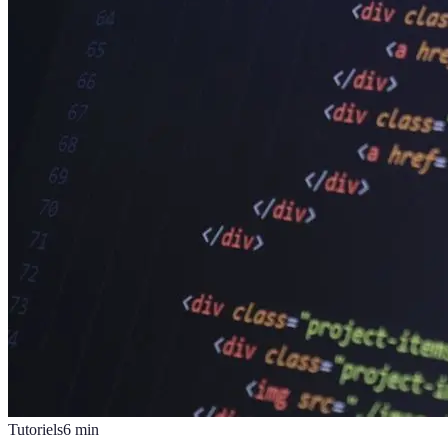
Tutoriels
6
min