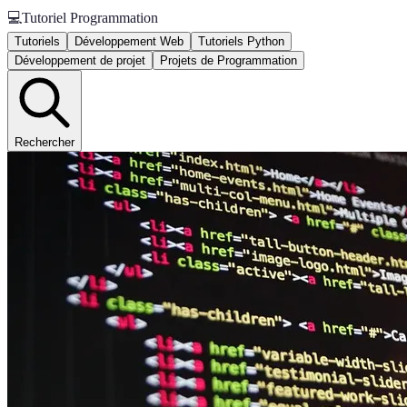
💻
Tutoriel Programmation
Tutoriels
Développement Web
Tutoriels Python
Développement de projet
Projets de Programmation
Rechercher