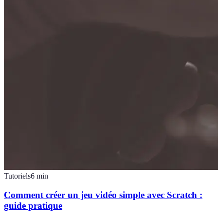
Tutoriels
6
min
Comment créer un jeu vidéo simple avec Scratch :
guide pratique