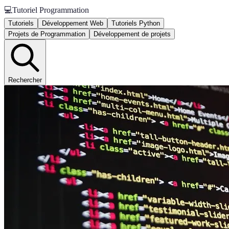
💻
Tutoriel Programmation
Tutoriels
Développement Web
Tutoriels Python
Projets de Programmation
Développement de projets
Rechercher