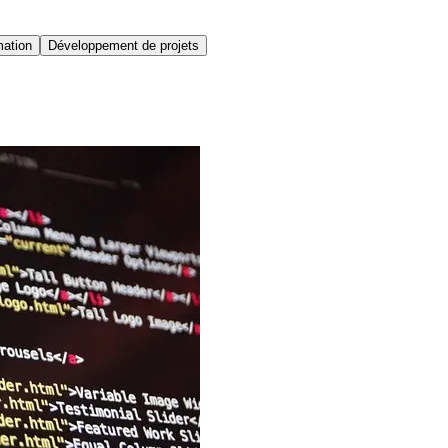
mation
Développement de projets