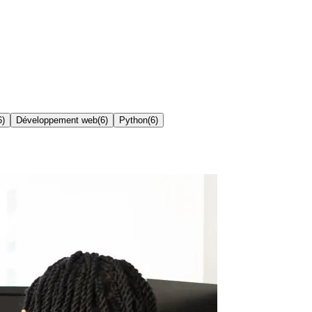
6
)
Développement web
(
6
)
Python
(
6
)