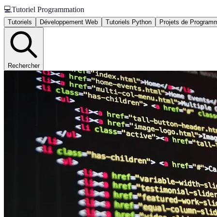
💻
Tutoriel Programmation
Tutoriels
Développement Web
Tutoriels Python
Projets de Program
Rechercher